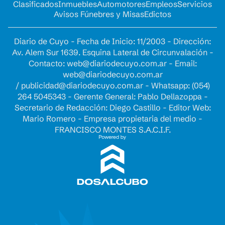
Clasificados
Inmuebles
Automotores
Empleos
Servicios
Avisos Fúnebres y Misas
Edictos
Diario de Cuyo - Fecha de Inicio: 11/2003 - Dirección:
Av. Alem Sur 1639. Esquina Lateral de Circunvalación -
Contacto:
web@diariodecuyo.com.ar
- Email:
web@diariodecuyo.com.ar
/
publicidad@diariodecuyo.com.ar
-
Whatsapp: (054)
264 5045343 - Gerente General: Pablo Dellazoppa -
Secretario de Redacción: Diego Castillo - Editor Web:
Mario Romero - Empresa propietaria del medio -
FRANCISCO MONTES S.A.C.I.F.