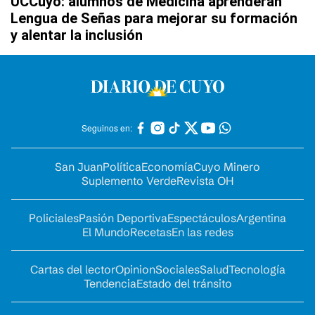
UCCuyo: alumnos de Medicina aprenderán
Lengua de Señas para mejorar su formación
y alentar la inclusión
Seguinos en:
San Juan
Política
Economía
Cuyo Minero
Suplemento Verde
Revista OH
Policiales
Pasión Deportiva
Espectáculos
Argentina
El Mundo
Recetas
En las redes
Cartas del lector
Opinion
Sociales
Salud
Tecnología
Tendencia
Estado del tránsito