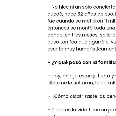
– No hice ni un solo conciert
quedé, hace 32 años de eso. 
fue cuando se metieron 11 mi
entonces se montó toda una 
donde, en tres meses, salier
puso tan fea que agarré el v
escrito muy humorísticamente
– ¿Y qué pasó con la famili
– Hoy, mi hijo es arquitecto y
ellos me lo soltaron, le perm
– ¿Cómo cicatrizaste las pena
– Todo en la vida tiene un pr