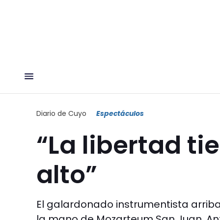
Diario de Cuyo
Espectáculos
“La libertad t
alto”
El galardonado instrumentista arriba
la mano de Mozarteum San Juan. Ant