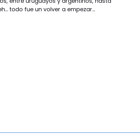
s, entre uruguayos y argentinos,
hasta
eh… todo fue un volver a empezar…