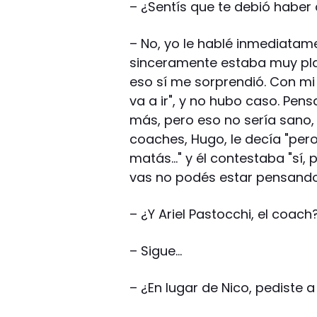
– ¿Sentís que te debió haber
– No, yo le hablé inmediatam
sinceramente estaba muy pla
eso sí me sorprendió. Con mi 
va a ir", y no hubo caso. Pen
más, pero eso no sería sano,
coaches, Hugo, le decía "per
matás…" y él contestaba "sí,
vas no podés estar pensando
– ¿Y Ariel Pastocchi, el coach
– Sigue…
– ¿En lugar de Nico, pediste a