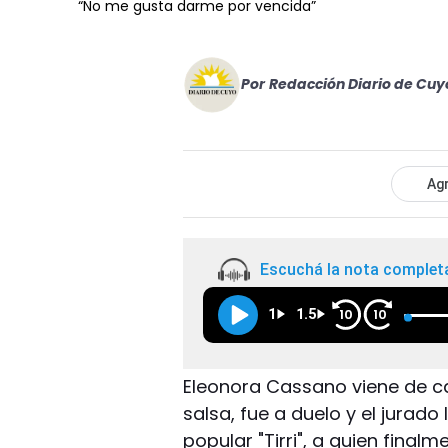
“No me gusta darme por vencida”
Por
Redacción Diario de Cuy
Agr
Escuchá la nota complet
1
1.5
10
10
Eleonora Cassano viene de ca
salsa, fue a duelo y el jurado
popular "Tirri", a quien final