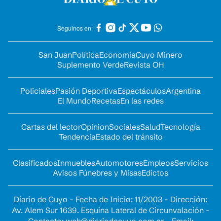
Seguinos en:
San Juan
Política
Economía
Cuyo Minero
Suplemento Verde
Revista OH
Policiales
Pasión Deportiva
Espectáculos
Argentina
El Mundo
Recetas
En las redes
Cartas del lector
Opinion
Sociales
Salud
Tecnología
Tendencia
Estado del tránsito
Clasificados
Inmuebles
Automotores
Empleos
Servicios
Avisos Fúnebres y Misas
Edictos
Diario de Cuyo - Fecha de Inicio: 11/2003 - Dirección:
Av. Alem Sur 1639. Esquina Lateral de Circunvalación -