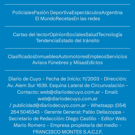
Policiales
Pasión Deportiva
Espectáculos
Argentina
El Mundo
Recetas
En las redes
Cartas del lector
Opinion
Sociales
Salud
Tecnología
Tendencia
Estado del tránsito
Clasificados
Inmuebles
Automotores
Empleos
Servicios
Avisos Fúnebres y Misas
Edictos
Diario de Cuyo - Fecha de Inicio: 11/2003 - Dirección:
Av. Alem Sur 1639. Esquina Lateral de Circunvalación -
Contacto:
web@diariodecuyo.com.ar
- Email:
web@diariodecuyo.com.ar
/
publicidad@diariodecuyo.com.ar
-
Whatsapp: (054)
264 5045343 - Gerente General: Pablo Dellazoppa -
Secretario de Redacción: Diego Castillo - Editor Web:
Mario Romero - Empresa propietaria del medio -
FRANCISCO MONTES S.A.C.I.F.