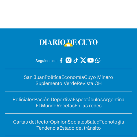
Seguinos en:
San Juan
Política
Economía
Cuyo Minero
Suplemento Verde
Revista OH
Policiales
Pasión Deportiva
Espectáculos
Argentina
El Mundo
Recetas
En las redes
Cartas del lector
Opinion
Sociales
Salud
Tecnología
Tendencia
Estado del tránsito