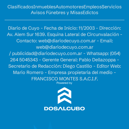
Clasificados
Inmuebles
Automotores
Empleos
Servicios
Avisos Fúnebres y Misas
Edictos
Diario de Cuyo - Fecha de Inicio: 11/2003 - Dirección:
Av. Alem Sur 1639. Esquina Lateral de Circunvalación -
Contacto:
web@diariodecuyo.com.ar
- Email:
web@diariodecuyo.com.ar
/
publicidad@diariodecuyo.com.ar
-
Whatsapp: (054)
264 5045343 - Gerente General: Pablo Dellazoppa -
Secretario de Redacción: Diego Castillo - Editor Web:
Mario Romero - Empresa propietaria del medio -
FRANCISCO MONTES S.A.C.I.F.