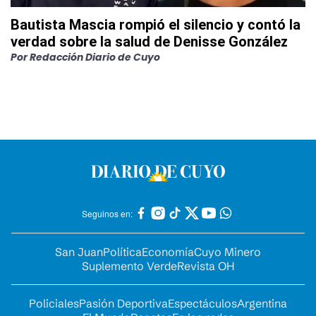
Bautista Mascia rompió el silencio y contó la
verdad sobre la salud de Denisse González
Por
Redacción Diario de Cuyo
Seguinos en:
San Juan
Política
Economía
Cuyo Minero
Suplemento Verde
Revista OH
Policiales
Pasión Deportiva
Espectáculos
Argentina