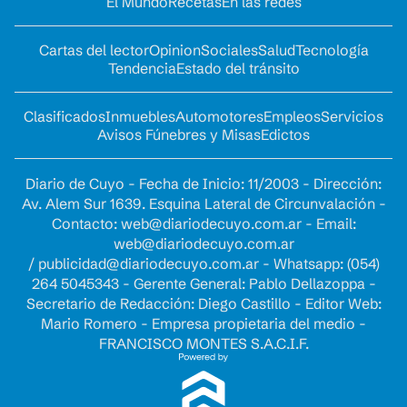
El Mundo
Recetas
En las redes
Cartas del lector
Opinion
Sociales
Salud
Tecnología
Tendencia
Estado del tránsito
Clasificados
Inmuebles
Automotores
Empleos
Servicios
Avisos Fúnebres y Misas
Edictos
Diario de Cuyo - Fecha de Inicio: 11/2003 - Dirección:
Av. Alem Sur 1639. Esquina Lateral de Circunvalación -
Contacto:
web@diariodecuyo.com.ar
- Email:
web@diariodecuyo.com.ar
/
publicidad@diariodecuyo.com.ar
-
Whatsapp: (054)
264 5045343 - Gerente General: Pablo Dellazoppa -
Secretario de Redacción: Diego Castillo - Editor Web:
Mario Romero - Empresa propietaria del medio -
FRANCISCO MONTES S.A.C.I.F.