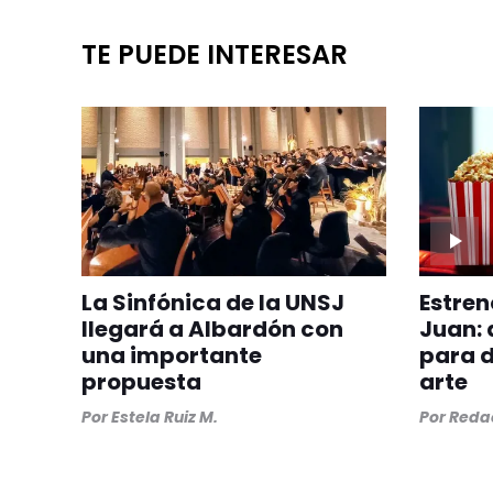
TE PUEDE INTERESAR
La Sinfónica de la UNSJ
Estren
llegará a Albardón con
Juan: 
una importante
para d
propuesta
arte
Por
Estela Ruiz M.
Por
Redac