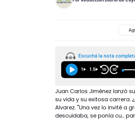
Por
Redacción Diario de Cuy
Agr
Escuchá la nota complet
1
1.5
10
10
Juan Carlos Jiménez lanzó su
su vida y su exitosa carrera
Alvarez. "Una vez lo invité a
descuidaba, se ponía cu… para 