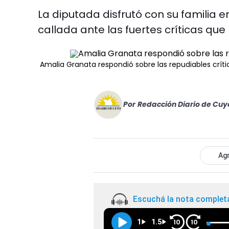
La diputada disfrutó con su familia e
callada ante las fuertes críticas que 
Amalia Granata respondió sobre las repudiables críti
Por
Redacción Diario de Cuy
Agr
Escuchá la nota complet
1
1.5
10
10