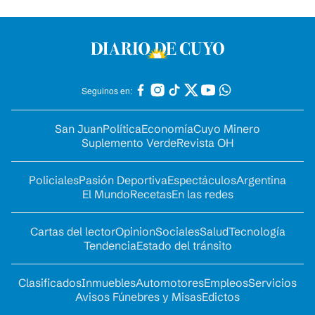
Seguinos en:
San Juan
Política
Economía
Cuyo Minero
Suplemento Verde
Revista OH
Policiales
Pasión Deportiva
Espectáculos
Argentina
El Mundo
Recetas
En las redes
Cartas del lector
Opinion
Sociales
Salud
Tecnología
Tendencia
Estado del tránsito
Clasificados
Inmuebles
Automotores
Empleos
Servicios
Avisos Fúnebres y Misas
Edictos