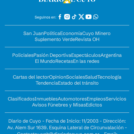
Seguinos en:
San Juan
Política
Economía
Cuyo Minero
Suplemento Verde
Revista OH
Policiales
Pasión Deportiva
Espectáculos
Argentina
El Mundo
Recetas
En las redes
Cartas del lector
Opinion
Sociales
Salud
Tecnología
Tendencia
Estado del tránsito
Clasificados
Inmuebles
Automotores
Empleos
Servicios
Avisos Fúnebres y Misas
Edictos
Diario de Cuyo - Fecha de Inicio: 11/2003 - Dirección:
Av. Alem Sur 1639. Esquina Lateral de Circunvalación -