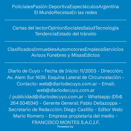
Policiales
Pasión Deportiva
Espectáculos
Argentina
El Mundo
Recetas
En las redes
Cartas del lector
Opinion
Sociales
Salud
Tecnología
Tendencia
Estado del tránsito
Clasificados
Inmuebles
Automotores
Empleos
Servicios
Avisos Fúnebres y Misas
Edictos
Diario de Cuyo - Fecha de Inicio: 11/2003 - Dirección:
Av. Alem Sur 1639. Esquina Lateral de Circunvalación -
Contacto:
web@diariodecuyo.com.ar
- Email:
web@diariodecuyo.com.ar
/
publicidad@diariodecuyo.com.ar
-
Whatsapp: (054)
264 5045343 - Gerente General: Pablo Dellazoppa -
Secretario de Redacción: Diego Castillo - Editor Web:
Mario Romero - Empresa propietaria del medio -
FRANCISCO MONTES S.A.C.I.F.