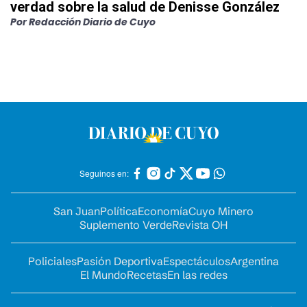
verdad sobre la salud de Denisse González
Por
Redacción Diario de Cuyo
Seguinos en:
San Juan
Política
Economía
Cuyo Minero
Suplemento Verde
Revista OH
Policiales
Pasión Deportiva
Espectáculos
Argentina
El Mundo
Recetas
En las redes