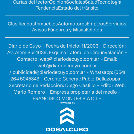
Cartas del lector
Opinion
Sociales
Salud
Tecnología
Tendencia
Estado del tránsito
Clasificados
Inmuebles
Automotores
Empleos
Servicios
Avisos Fúnebres y Misas
Edictos
Diario de Cuyo - Fecha de Inicio: 11/2003 - Dirección:
Av. Alem Sur 1639. Esquina Lateral de Circunvalación -
Contacto:
web@diariodecuyo.com.ar
- Email:
web@diariodecuyo.com.ar
/
publicidad@diariodecuyo.com.ar
-
Whatsapp: (054)
264 5045343 - Gerente General: Pablo Dellazoppa -
Secretario de Redacción: Diego Castillo - Editor Web:
Mario Romero - Empresa propietaria del medio -
FRANCISCO MONTES S.A.C.I.F.