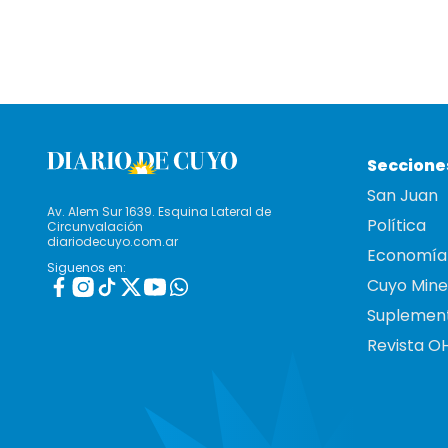
Seccione
San Juan
Av. Alem Sur 1639. Esquina Lateral de
Política
Circunvalación
diariodecuyo.com.ar
Economía
Siguenos en:
Cuyo Mine
Suplemen
Revista O