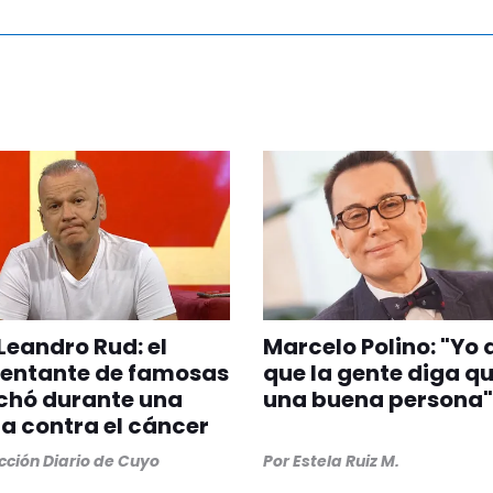
Leandro Rud: el
Marcelo Polino: "Yo 
sentante de famosas
que la gente diga q
chó durante una
una buena persona"
 contra el cáncer
ción Diario de Cuyo
Por
Estela Ruiz M.