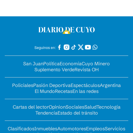
Seguinos en:
San Juan
Política
Economía
Cuyo Minero
Suplemento Verde
Revista OH
Policiales
Pasión Deportiva
Espectáculos
Argentina
El Mundo
Recetas
En las redes
Cartas del lector
Opinion
Sociales
Salud
Tecnología
Tendencia
Estado del tránsito
Clasificados
Inmuebles
Automotores
Empleos
Servicios