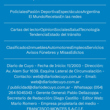
Policiales
Pasión Deportiva
Espectáculos
Argentina
El Mundo
Recetas
En las redes
Cartas del lector
Opinion
Sociales
Salud
Tecnología
Tendencia
Estado del tránsito
Clasificados
Inmuebles
Automotores
Empleos
Servicios
Avisos Fúnebres y Misas
Edictos
Diario de Cuyo - Fecha de Inicio: 11/2003 - Dirección:
Av. Alem Sur 1639. Esquina Lateral de Circunvalación -
Contacto:
web@diariodecuyo.com.ar
- Email:
web@diariodecuyo.com.ar
/
publicidad@diariodecuyo.com.ar
-
Whatsapp: (054)
264 5045343 - Gerente General: Pablo Dellazoppa -
Secretario de Redacción: Diego Castillo - Editor Web:
Mario Romero - Empresa propietaria del medio -
FRANCISCO MONTES S.A.C.I.F.