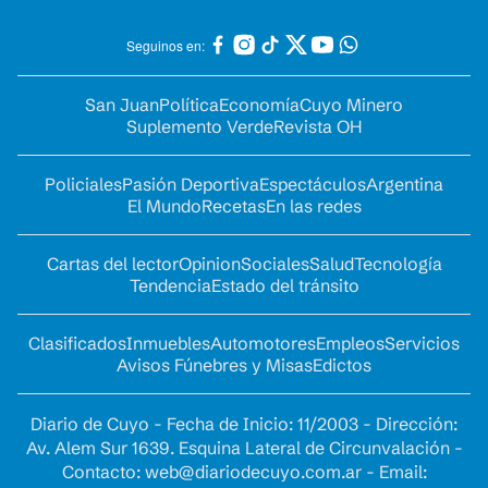
Seguinos en:
San Juan
Política
Economía
Cuyo Minero
Suplemento Verde
Revista OH
Policiales
Pasión Deportiva
Espectáculos
Argentina
El Mundo
Recetas
En las redes
Cartas del lector
Opinion
Sociales
Salud
Tecnología
Tendencia
Estado del tránsito
Clasificados
Inmuebles
Automotores
Empleos
Servicios
Avisos Fúnebres y Misas
Edictos
Diario de Cuyo - Fecha de Inicio: 11/2003 - Dirección:
Av. Alem Sur 1639. Esquina Lateral de Circunvalación -
Contacto:
web@diariodecuyo.com.ar
- Email: