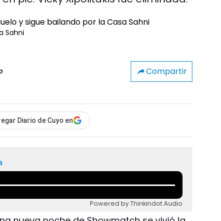
a Sahni
Compartir
o
egar Diario de Cuyo en
a
Powered by Thinkindot Audio
n una nueva noche de Showmatch se vivió la