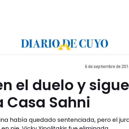
6 de septiembre de 2014
n el duelo y sigu
a Casa Sahni
larina había quedado sentenciada, pero el ju
en pie. Vicky Xipolitakis fue eliminada.