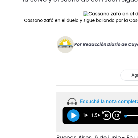
Cassano zafó en el duelo y sigue bailando por la Cas
Por
Redacción Diario de Cuy
Agr
Escuchá la nota complet
1
1.5
10
10
Buenos Aires, 6 de junio.- E