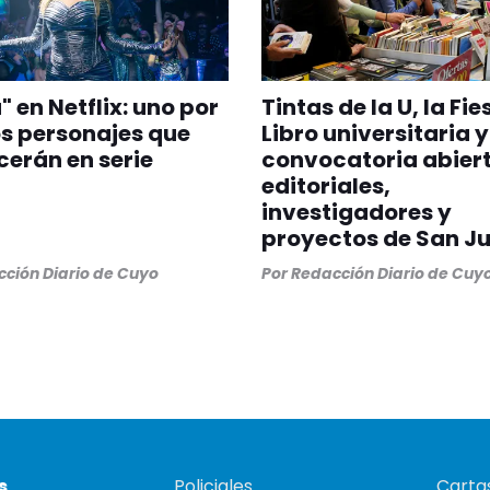
" en Netflix: uno por
Tintas de la U, la Fie
os personajes que
Libro universitaria 
erán en serie
convocatoria abier
editoriales,
investigadores y
proyectos de San J
ción Diario de Cuyo
Por
Redacción Diario de Cuy
s
Policiales
Cartas