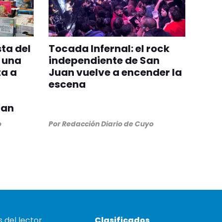
sta del
Tocada Infernal: el rock
y una
independiente de San
ta a
Juan vuelve a encender la
escena
uan
o
Por
Redacción Diario de Cuyo
 del lector
Clasificados