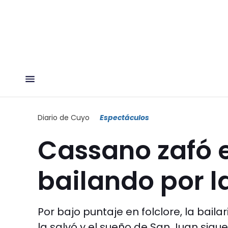
Diario de Cuyo
Espectáculos
Cassano zafó e
bailando por l
Por bajo puntaje en folclore, la bai
la salvó y el sueño de San Juan sigue 