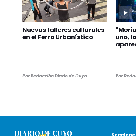
Nuevos talleres culturales
"Moria
en el Ferro Urbanístico
uno, l
aparec
Por
Redacción Diario de Cuyo
Por
Redac
Seccione