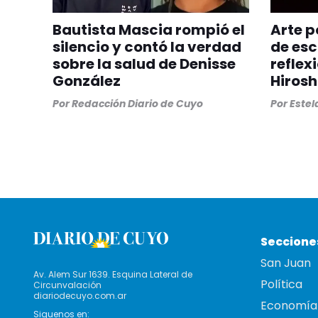
Bautista Mascia rompió el
Arte p
silencio y contó la verdad
de esc
sobre la salud de Denisse
reflex
González
Hiros
Por
Redacción Diario de Cuyo
Por
Estel
Seccione
San Juan
Av. Alem Sur 1639. Esquina Lateral de
Política
Circunvalación
diariodecuyo.com.ar
Economía
Siguenos en: