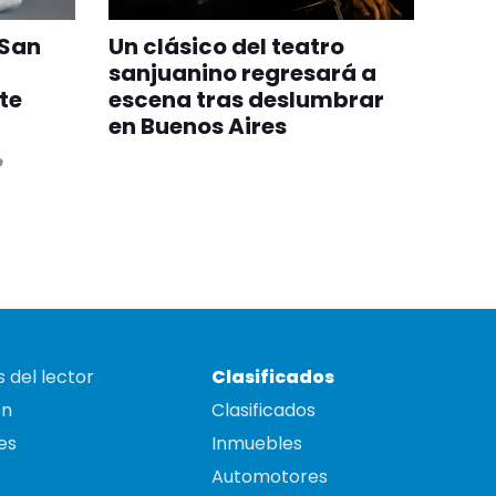
 San
Un clásico del teatro
sanjuanino regresará a
te
escena tras deslumbrar
en Buenos Aires
o
 del lector
Clasificados
on
Clasificados
es
Inmuebles
Automotores