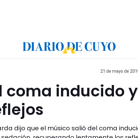
21 de mayo de 2010
el coma inducido y
flejos
da dijo que el músico salió del coma induci
sedación, recuperando lentamente los refle