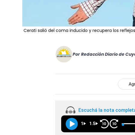
Cerati salió del coma inducido y recupera los reflejo
Por
Redacción Diario de Cuy
Agr
Escuchá la nota complet
1
1.5
10
10