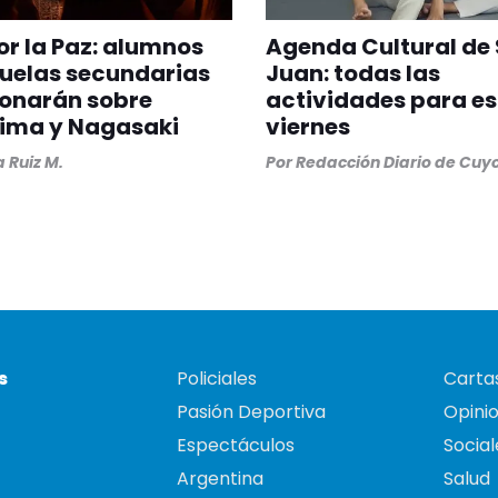
or la Paz: alumnos
Agenda Cultural de
uelas secundarias
Juan: todas las
ionarán sobre
actividades para es
hima y Nagasaki
viernes
a Ruiz M.
Por
Redacción Diario de Cuy
s
Policiales
Cartas
Pasión Deportiva
Opini
Espectáculos
Social
Argentina
Salud