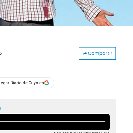
s
Compartir
o
egar Diario de Cuyo en
a