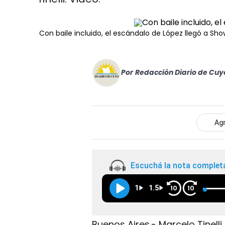
Con baile incluido, el escándalo de López llegó a S
Por
Redacción Diario de Cuy
Agr
Escuchá la nota complet
1
1.5
10
10
Buenos Aires.- Marcelo Tinelli