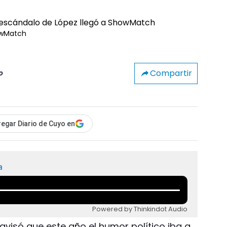
howMatch
Compartir
o
egar Diario de Cuyo en
a
Powered by Thinkindot Audio
 avisó que este año el humor político iba a