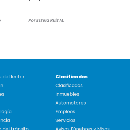
o
Por
Estela Ruiz M.
 del lector
Clasificados
on
Clasificados
es
Inmuebles
Automotores
logía
Empleos
ncia
Servicios
 del tránsito
Avisos Fúnebres y Misas