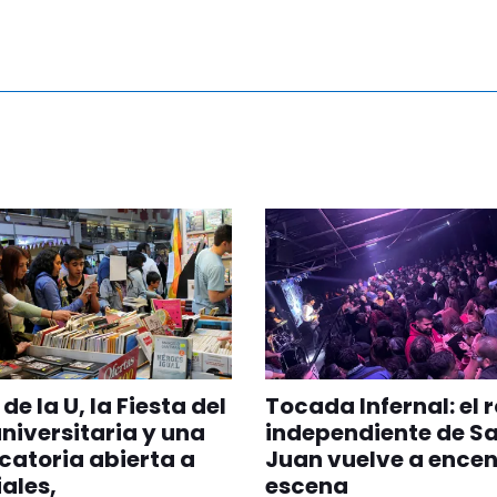
de la U, la Fiesta del
Tocada Infernal: el 
universitaria y una
independiente de S
atoria abierta a
Juan vuelve a encen
iales,
escena