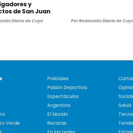
igadores y
ctos de San Juan
ción Diario de Cuyo
Por
Redacción Diario de Cuy
s
Policiales
Cartas
Pasión Deportiva
Opini
Espectáculos
Social
Argentina
Salud
ro
El Mundo
Tecno
to Verde
Recetas
Tende
H
En las redes
Estado