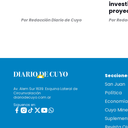
invest
proye
Por
Redacción Diario de Cuyo
Por
Redac
Seccione
San Juan
Av. Alem Sur 1639. Esquina Lateral de
Política
Circunvalación
diariodecuyo.com.ar
Economía
Siguenos en:
Cuyo Mine
Suplemen
Revista O