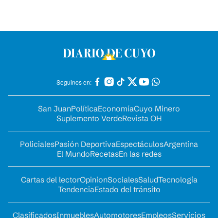
Seguinos en:
San Juan
Política
Economía
Cuyo Minero
Suplemento Verde
Revista OH
Policiales
Pasión Deportiva
Espectáculos
Argentina
El Mundo
Recetas
En las redes
Cartas del lector
Opinion
Sociales
Salud
Tecnología
Tendencia
Estado del tránsito
Clasificados
Inmuebles
Automotores
Empleos
Servicios