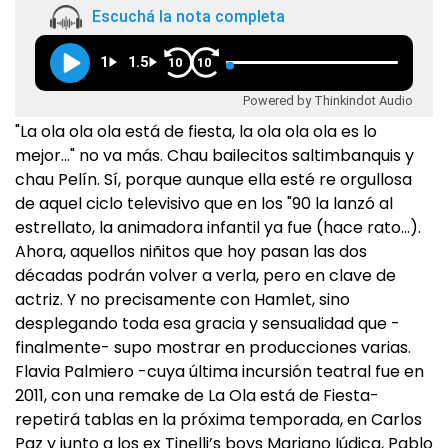
Escuchá la nota completa
1
1.5
10
10
Powered by Thinkindot Audio
"La ola ola ola está de fiesta, la ola ola ola es lo
mejor…" no va más. Chau bailecitos saltimbanquis y
chau Pelín. Sí, porque aunque ella esté re orgullosa
de aquel ciclo televisivo que en los "90 la lanzó al
estrellato, la animadora infantil ya fue (hace rato…).
Ahora, aquellos niñitos que hoy pasan las dos
décadas podrán volver a verla, pero en clave de
actriz. Y no precisamente con Hamlet, sino
desplegando toda esa gracia y sensualidad que -
finalmente- supo mostrar en producciones varias.
Flavia Palmiero -cuya última incursión teatral fue en
2011, con una remake de La Ola está de Fiesta-
repetirá tablas en la próxima temporada, en Carlos
Paz y junto a los ex Tinelli’s boys Mariano Iúdica, Pablo