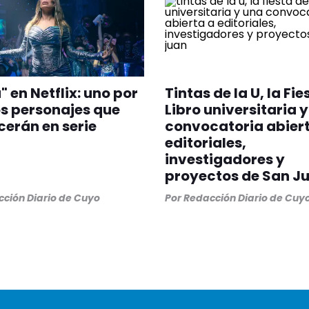
" en Netflix: uno por
Tintas de la U, la Fie
os personajes que
Libro universitaria 
erán en serie
convocatoria abier
editoriales,
investigadores y
proyectos de San J
ción Diario de Cuyo
Por
Redacción Diario de Cuy