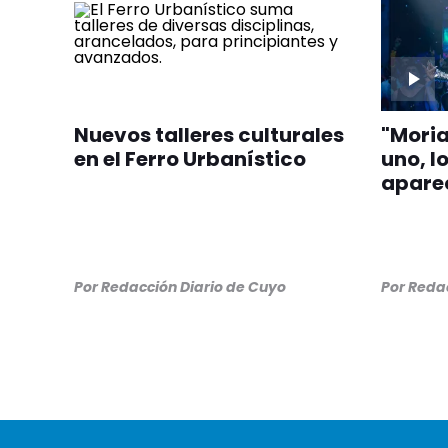
Nuevos talleres culturales
"Moria
en el Ferro Urbanístico
uno, l
aparec
Por
Redacción Diario de Cuyo
Por
Redac