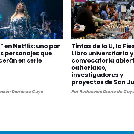
" en Netflix: uno por
Tintas de la U, la Fie
os personajes que
Libro universitaria 
erán en serie
convocatoria abier
editoriales,
investigadores y
proyectos de San J
ción Diario de Cuyo
Por
Redacción Diario de Cuy