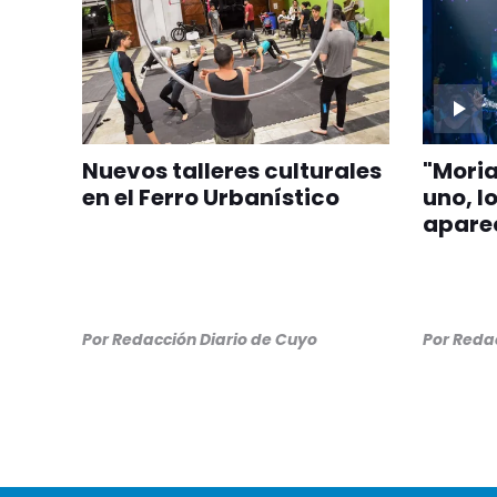
Nuevos talleres culturales
"Moria
en el Ferro Urbanístico
uno, l
aparec
Por
Redacción Diario de Cuyo
Por
Redac