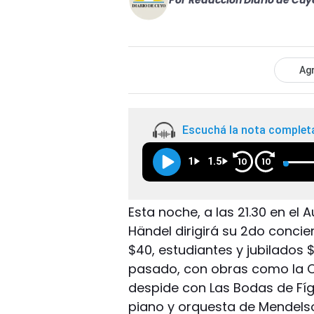
Por
Redacción Diario de Cuy
Agr
Escuchá la nota complet
1
1.5
10
10
Esta noche, a las 21.30 en el 
Händel dirigirá su 2do concie
$40, estudiantes y jubilados $
pasado, con obras como la O
despide con Las Bodas de Fíga
piano y orquesta de Mendelso