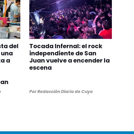
sta del
Tocada Infernal: el rock
y una
independiente de San
ta a
Juan vuelve a encender la
escena
uan
o
Por
Redacción Diario de Cuyo