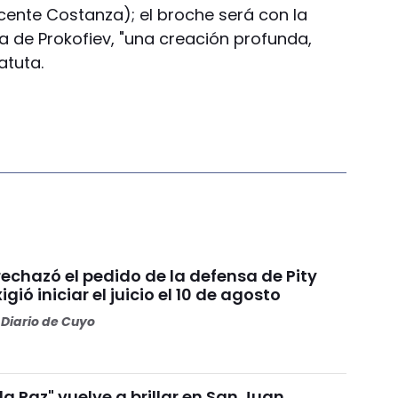
ente Costanza); el broche será con la
ta de Prokofiev, "una creación profunda,
atuta.
 rechazó el pedido de la defensa de Pity
igió iniciar el juicio el 10 de agosto
Diario de Cuyo
 la Paz" vuelve a brillar en San Juan