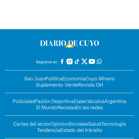
Seguinos en:
San Juan
Política
Economía
Cuyo Minero
Suplemento Verde
Revista OH
Policiales
Pasión Deportiva
Espectáculos
Argentina
El Mundo
Recetas
En las redes
Cartas del lector
Opinion
Sociales
Salud
Tecnología
Tendencia
Estado del tránsito