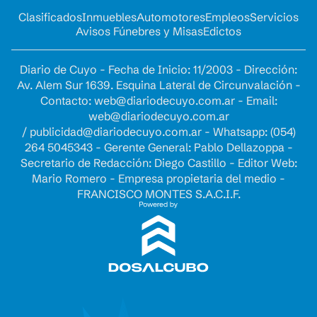
Clasificados
Inmuebles
Automotores
Empleos
Servicios
Avisos Fúnebres y Misas
Edictos
Diario de Cuyo - Fecha de Inicio: 11/2003 - Dirección:
Av. Alem Sur 1639. Esquina Lateral de Circunvalación -
Contacto:
web@diariodecuyo.com.ar
- Email:
web@diariodecuyo.com.ar
/
publicidad@diariodecuyo.com.ar
-
Whatsapp: (054)
264 5045343 - Gerente General: Pablo Dellazoppa -
Secretario de Redacción: Diego Castillo - Editor Web:
Mario Romero - Empresa propietaria del medio -
FRANCISCO MONTES S.A.C.I.F.