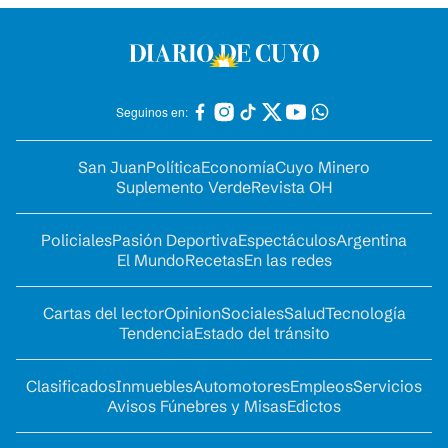
Seguinos en:
San Juan
Política
Economía
Cuyo Minero
Suplemento Verde
Revista OH
Policiales
Pasión Deportiva
Espectáculos
Argentina
El Mundo
Recetas
En las redes
Cartas del lector
Opinion
Sociales
Salud
Tecnología
Tendencia
Estado del tránsito
Clasificados
Inmuebles
Automotores
Empleos
Servicios
Avisos Fúnebres y Misas
Edictos