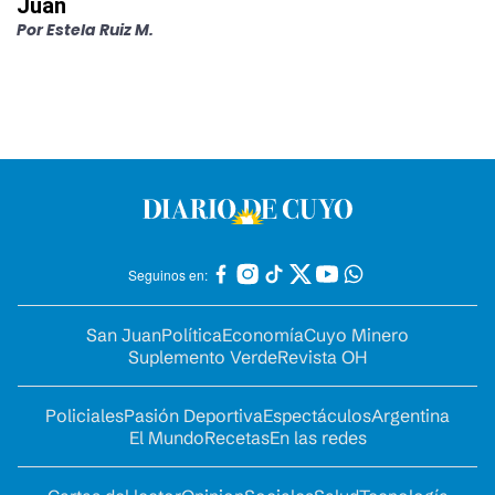
Juan
Por
Estela Ruiz M.
Seguinos en:
San Juan
Política
Economía
Cuyo Minero
Suplemento Verde
Revista OH
Policiales
Pasión Deportiva
Espectáculos
Argentina
El Mundo
Recetas
En las redes