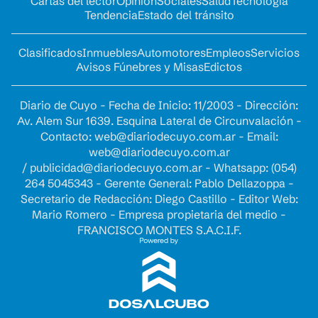
Cartas del lector
Opinion
Sociales
Salud
Tecnología
Tendencia
Estado del tránsito
Clasificados
Inmuebles
Automotores
Empleos
Servicios
Avisos Fúnebres y Misas
Edictos
Diario de Cuyo - Fecha de Inicio: 11/2003 - Dirección:
Av. Alem Sur 1639. Esquina Lateral de Circunvalación -
Contacto:
web@diariodecuyo.com.ar
- Email:
web@diariodecuyo.com.ar
/
publicidad@diariodecuyo.com.ar
-
Whatsapp: (054)
264 5045343 - Gerente General: Pablo Dellazoppa -
Secretario de Redacción: Diego Castillo - Editor Web:
Mario Romero - Empresa propietaria del medio -
FRANCISCO MONTES S.A.C.I.F.