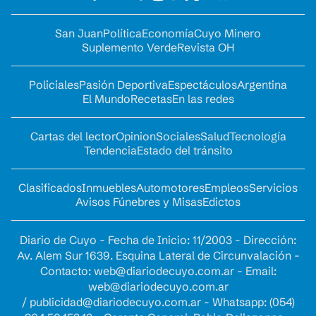
San Juan
Política
Economía
Cuyo Minero
Suplemento Verde
Revista OH
Policiales
Pasión Deportiva
Espectáculos
Argentina
El Mundo
Recetas
En las redes
Cartas del lector
Opinion
Sociales
Salud
Tecnología
Tendencia
Estado del tránsito
Clasificados
Inmuebles
Automotores
Empleos
Servicios
Avisos Fúnebres y Misas
Edictos
Diario de Cuyo - Fecha de Inicio: 11/2003 - Dirección:
Av. Alem Sur 1639. Esquina Lateral de Circunvalación -
Contacto:
web@diariodecuyo.com.ar
- Email:
web@diariodecuyo.com.ar
/
publicidad@diariodecuyo.com.ar
-
Whatsapp: (054)