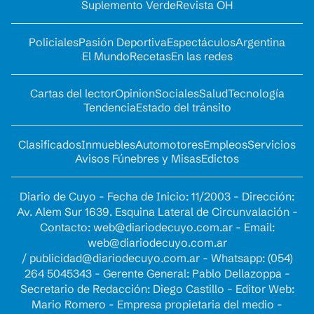
Suplemento Verde
Revista OH
Policiales
Pasión Deportiva
Espectáculos
Argentina
El Mundo
Recetas
En las redes
Cartas del lector
Opinion
Sociales
Salud
Tecnología
Tendencia
Estado del tránsito
Clasificados
Inmuebles
Automotores
Empleos
Servicios
Avisos Fúnebres y Misas
Edictos
Diario de Cuyo - Fecha de Inicio: 11/2003 - Dirección:
Av. Alem Sur 1639. Esquina Lateral de Circunvalación -
Contacto:
web@diariodecuyo.com.ar
- Email:
web@diariodecuyo.com.ar
/
publicidad@diariodecuyo.com.ar
-
Whatsapp: (054)
264 5045343 - Gerente General: Pablo Dellazoppa -
Secretario de Redacción: Diego Castillo - Editor Web:
Mario Romero - Empresa propietaria del medio -