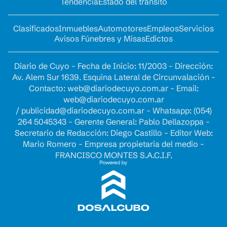
Tendencia
Estado del tránsito
Clasificados
Inmuebles
Automotores
Empleos
Servicios
Avisos Fúnebres y Misas
Edictos
Diario de Cuyo - Fecha de Inicio: 11/2003 - Dirección:
Av. Alem Sur 1639. Esquina Lateral de Circunvalación -
Contacto:
web@diariodecuyo.com.ar
- Email:
web@diariodecuyo.com.ar
/
publicidad@diariodecuyo.com.ar
-
Whatsapp: (054)
264 5045343 - Gerente General: Pablo Dellazoppa -
Secretario de Redacción: Diego Castillo - Editor Web:
Mario Romero - Empresa propietaria del medio -
FRANCISCO MONTES S.A.C.I.F.