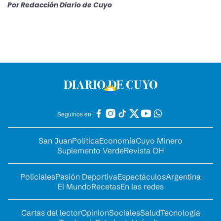
Por
Redacción Diario de Cuyo
Seguinos en:
San Juan
Política
Economía
Cuyo Minero
Suplemento Verde
Revista OH
Policiales
Pasión Deportiva
Espectáculos
Argentina
El Mundo
Recetas
En las redes
Cartas del lector
Opinion
Sociales
Salud
Tecnología