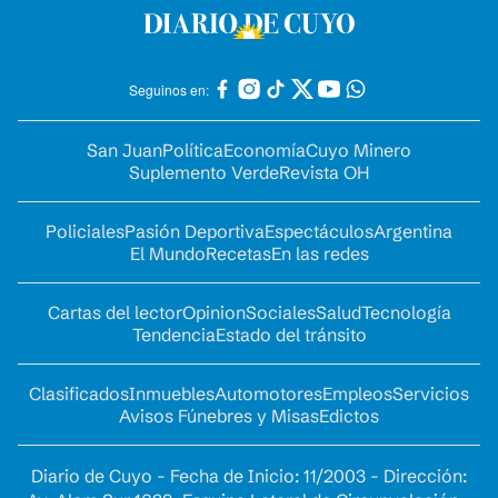
Seguinos en:
San Juan
Política
Economía
Cuyo Minero
Suplemento Verde
Revista OH
Policiales
Pasión Deportiva
Espectáculos
Argentina
El Mundo
Recetas
En las redes
Cartas del lector
Opinion
Sociales
Salud
Tecnología
Tendencia
Estado del tránsito
Clasificados
Inmuebles
Automotores
Empleos
Servicios
Avisos Fúnebres y Misas
Edictos
Diario de Cuyo - Fecha de Inicio: 11/2003 - Dirección: