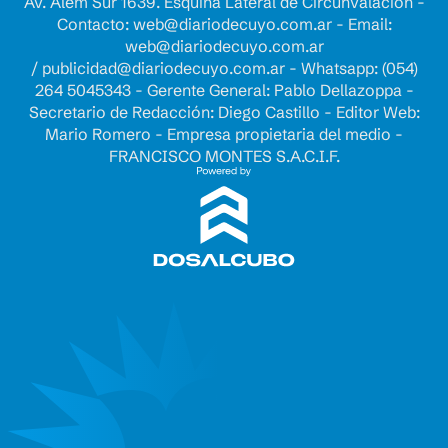
Av. Alem Sur 1639. Esquina Lateral de Circunvalación -
Contacto:
web@diariodecuyo.com.ar
- Email:
web@diariodecuyo.com.ar
/
publicidad@diariodecuyo.com.ar
-
Whatsapp: (054)
264 5045343 - Gerente General: Pablo Dellazoppa -
Secretario de Redacción: Diego Castillo - Editor Web:
Mario Romero - Empresa propietaria del medio -
FRANCISCO MONTES S.A.C.I.F.