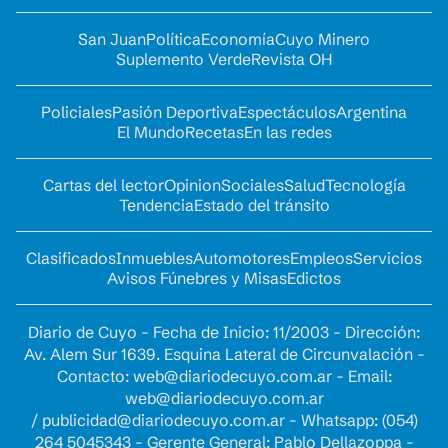
San Juan
Política
Economía
Cuyo Minero
Suplemento Verde
Revista OH
Policiales
Pasión Deportiva
Espectáculos
Argentina
El Mundo
Recetas
En las redes
Cartas del lector
Opinion
Sociales
Salud
Tecnología
Tendencia
Estado del tránsito
Clasificados
Inmuebles
Automotores
Empleos
Servicios
Avisos Fúnebres y Misas
Edictos
Diario de Cuyo - Fecha de Inicio: 11/2003 - Dirección:
Av. Alem Sur 1639. Esquina Lateral de Circunvalación -
Contacto:
web@diariodecuyo.com.ar
- Email:
web@diariodecuyo.com.ar
/
publicidad@diariodecuyo.com.ar
-
Whatsapp: (054)
264 5045343 - Gerente General: Pablo Dellazoppa -