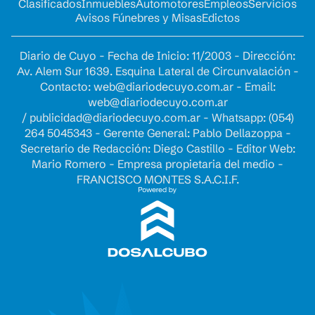
Clasificados
Inmuebles
Automotores
Empleos
Servicios
Avisos Fúnebres y Misas
Edictos
Diario de Cuyo - Fecha de Inicio: 11/2003 - Dirección:
Av. Alem Sur 1639. Esquina Lateral de Circunvalación -
Contacto:
web@diariodecuyo.com.ar
- Email:
web@diariodecuyo.com.ar
/
publicidad@diariodecuyo.com.ar
-
Whatsapp: (054)
264 5045343 - Gerente General: Pablo Dellazoppa -
Secretario de Redacción: Diego Castillo - Editor Web:
Mario Romero - Empresa propietaria del medio -
FRANCISCO MONTES S.A.C.I.F.