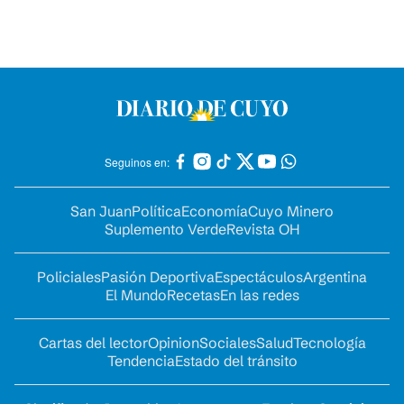
Seguinos en:
San Juan
Política
Economía
Cuyo Minero
Suplemento Verde
Revista OH
Policiales
Pasión Deportiva
Espectáculos
Argentina
El Mundo
Recetas
En las redes
Cartas del lector
Opinion
Sociales
Salud
Tecnología
Tendencia
Estado del tránsito