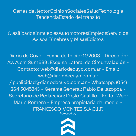
Cartas del lector
Opinion
Sociales
Salud
Tecnología
Tendencia
Estado del tránsito
Clasificados
Inmuebles
Automotores
Empleos
Servicios
Avisos Fúnebres y Misas
Edictos
Diario de Cuyo - Fecha de Inicio: 11/2003 - Dirección:
Av. Alem Sur 1639. Esquina Lateral de Circunvalación -
Contacto:
web@diariodecuyo.com.ar
- Email:
web@diariodecuyo.com.ar
/
publicidad@diariodecuyo.com.ar
-
Whatsapp: (054)
264 5045343 - Gerente General: Pablo Dellazoppa -
Secretario de Redacción: Diego Castillo - Editor Web:
Mario Romero - Empresa propietaria del medio -
FRANCISCO MONTES S.A.C.I.F.