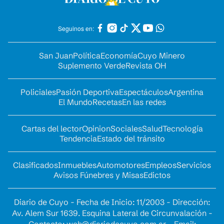
Seguinos en:
San Juan
Política
Economía
Cuyo Minero
Suplemento Verde
Revista OH
Policiales
Pasión Deportiva
Espectáculos
Argentina
El Mundo
Recetas
En las redes
Cartas del lector
Opinion
Sociales
Salud
Tecnología
Tendencia
Estado del tránsito
Clasificados
Inmuebles
Automotores
Empleos
Servicios
Avisos Fúnebres y Misas
Edictos
Diario de Cuyo - Fecha de Inicio: 11/2003 - Dirección:
Av. Alem Sur 1639. Esquina Lateral de Circunvalación -