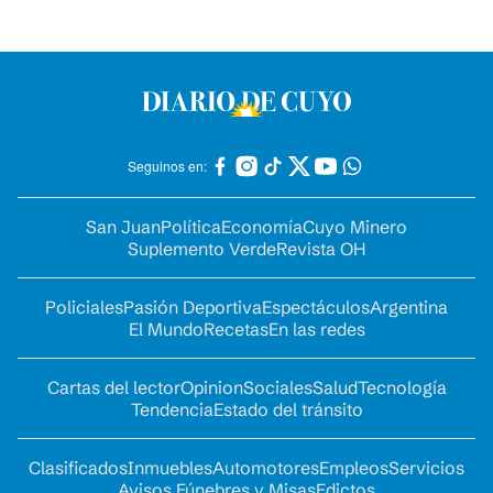
Seguinos en:
San Juan
Política
Economía
Cuyo Minero
Suplemento Verde
Revista OH
Policiales
Pasión Deportiva
Espectáculos
Argentina
El Mundo
Recetas
En las redes
Cartas del lector
Opinion
Sociales
Salud
Tecnología
Tendencia
Estado del tránsito
Clasificados
Inmuebles
Automotores
Empleos
Servicios
Avisos Fúnebres y Misas
Edictos