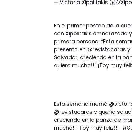
— Victoria Xipolitakis (@VXipo
En el primer posteo de la cue
con Xipolitakis embarazada y 
primera persona: “Esta sema
presento en @revistacaras y q
Salvador, creciendo en la 
quiero mucho!!! ¡Toy muy feli
Esta semana mamá @victoriax
@revistacaras y quería saluda
creciendo en la panza de m
mucho!!! Toy muy feliz!!!! #