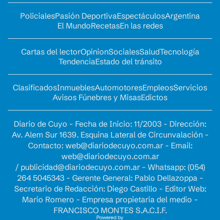
Policiales
Pasión Deportiva
Espectáculos
Argentina
El Mundo
Recetas
En las redes
Cartas del lector
Opinion
Sociales
Salud
Tecnología
Tendencia
Estado del tránsito
Clasificados
Inmuebles
Automotores
Empleos
Servicios
Avisos Fúnebres y Misas
Edictos
Diario de Cuyo - Fecha de Inicio: 11/2003 - Dirección:
Av. Alem Sur 1639. Esquina Lateral de Circunvalación -
Contacto:
web@diariodecuyo.com.ar
- Email:
web@diariodecuyo.com.ar
/
publicidad@diariodecuyo.com.ar
-
Whatsapp: (054)
264 5045343 - Gerente General: Pablo Dellazoppa -
Secretario de Redacción: Diego Castillo - Editor Web:
Mario Romero - Empresa propietaria del medio -
FRANCISCO MONTES S.A.C.I.F.