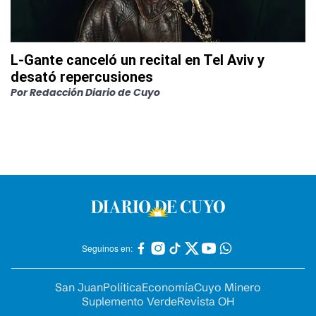
L-Gante canceló un recital en Tel Aviv y
desató repercusiones
Por
Redacción Diario de Cuyo
Seguinos en:
San Juan
Política
Economía
Cuyo Minero
Suplemento Verde
Revista OH