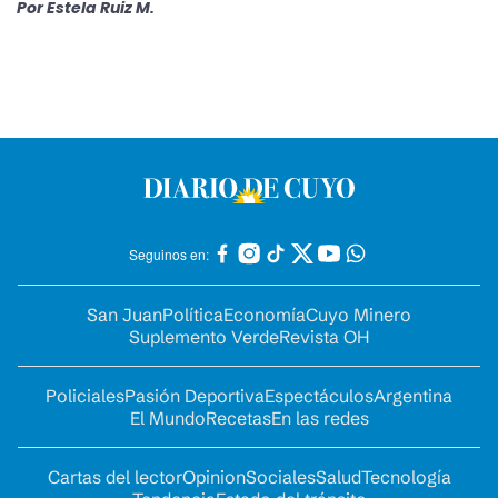
Por
Estela Ruiz M.
Seguinos en:
San Juan
Política
Economía
Cuyo Minero
Suplemento Verde
Revista OH
Policiales
Pasión Deportiva
Espectáculos
Argentina
El Mundo
Recetas
En las redes
Cartas del lector
Opinion
Sociales
Salud
Tecnología