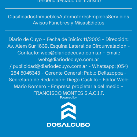
Tendencia
Estado del tránsito
Clasificados
Inmuebles
Automotores
Empleos
Servicios
Avisos Fúnebres y Misas
Edictos
Diario de Cuyo - Fecha de Inicio: 11/2003 - Dirección:
Av. Alem Sur 1639. Esquina Lateral de Circunvalación -
Contacto:
web@diariodecuyo.com.ar
- Email:
web@diariodecuyo.com.ar
/
publicidad@diariodecuyo.com.ar
-
Whatsapp: (054)
264 5045343 - Gerente General: Pablo Dellazoppa -
Secretario de Redacción: Diego Castillo - Editor Web:
Mario Romero - Empresa propietaria del medio -
FRANCISCO MONTES S.A.C.I.F.