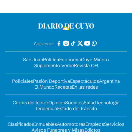
Seguinos en:
San Juan
Política
Economía
Cuyo Minero
Suplemento Verde
Revista OH
Policiales
Pasión Deportiva
Espectáculos
Argentina
El Mundo
Recetas
En las redes
Cartas del lector
Opinion
Sociales
Salud
Tecnología
Tendencia
Estado del tránsito
Clasificados
Inmuebles
Automotores
Empleos
Servicios
Avisos Fúnebres y Misas
Edictos