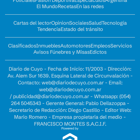
Policiales
Pasión Deportiva
Espectáculos
Argentina
El Mundo
Recetas
En las redes
Cartas del lector
Opinion
Sociales
Salud
Tecnología
Tendencia
Estado del tránsito
Clasificados
Inmuebles
Automotores
Empleos
Servicios
Avisos Fúnebres y Misas
Edictos
Diario de Cuyo - Fecha de Inicio: 11/2003 - Dirección:
Av. Alem Sur 1639. Esquina Lateral de Circunvalación -
Contacto:
web@diariodecuyo.com.ar
- Email:
web@diariodecuyo.com.ar
/
publicidad@diariodecuyo.com.ar
-
Whatsapp: (054)
264 5045343 - Gerente General: Pablo Dellazoppa -
Secretario de Redacción: Diego Castillo - Editor Web:
Mario Romero - Empresa propietaria del medio -
FRANCISCO MONTES S.A.C.I.F.