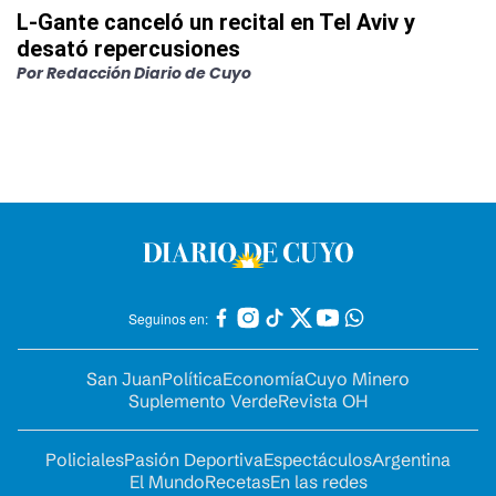
L-Gante canceló un recital en Tel Aviv y
desató repercusiones
Por
Redacción Diario de Cuyo
Seguinos en:
San Juan
Política
Economía
Cuyo Minero
Suplemento Verde
Revista OH
Policiales
Pasión Deportiva
Espectáculos
Argentina
El Mundo
Recetas
En las redes