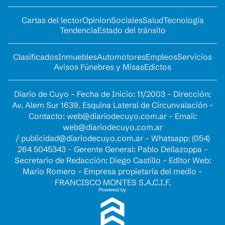
Cartas del lector
Opinion
Sociales
Salud
Tecnología
Tendencia
Estado del tránsito
Clasificados
Inmuebles
Automotores
Empleos
Servicios
Avisos Fúnebres y Misas
Edictos
Diario de Cuyo - Fecha de Inicio: 11/2003 - Dirección:
Av. Alem Sur 1639. Esquina Lateral de Circunvalación -
Contacto:
web@diariodecuyo.com.ar
- Email:
web@diariodecuyo.com.ar
/
publicidad@diariodecuyo.com.ar
-
Whatsapp: (054)
264 5045343 - Gerente General: Pablo Dellazoppa -
Secretario de Redacción: Diego Castillo - Editor Web:
Mario Romero - Empresa propietaria del medio -
FRANCISCO MONTES S.A.C.I.F.