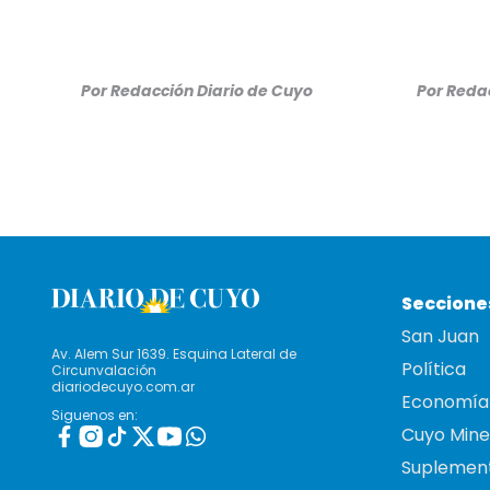
Por
Redacción Diario de Cuyo
Por
Redac
Seccione
San Juan
Av. Alem Sur 1639. Esquina Lateral de
Política
Circunvalación
diariodecuyo.com.ar
Economía
Siguenos en:
Cuyo Mine
Suplemen