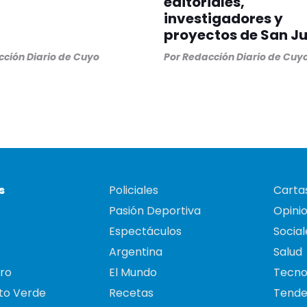
editoriales,
investigadores y
proyectos de San J
ción Diario de Cuyo
Por
Redacción Diario de Cuy
s
Policiales
Cartas
Pasión Deportiva
Opini
Espectáculos
Social
Argentina
Salud
ro
El Mundo
Tecno
to Verde
Recetas
Tende