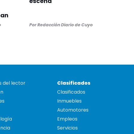
escena
uan
o
Por
Redacción Diario de Cuyo
 del lector
Clasificados
on
Clasificados
es
Inmuebles
Automotores
logía
Empleos
ncia
Servicios