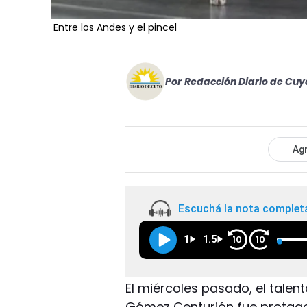
Entre los Andes y el pincel
Por
Redacción Diario de Cuy
Agr
Escuchá la nota complet
1
1.5
10
10
El miércoles pasado, el talen
Gómez Centurión fue protagon