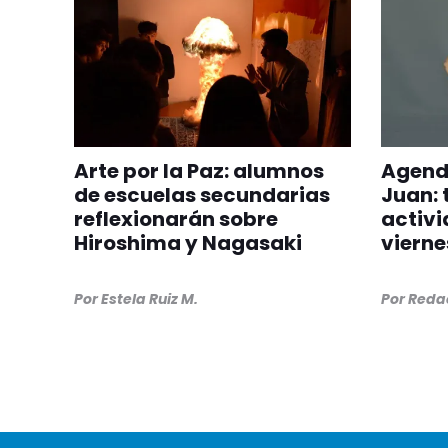
Arte por la Paz: alumnos
Agenda
de escuelas secundarias
Juan: 
reflexionarán sobre
activi
Hiroshima y Nagasaki
vierne
Por
Estela Ruiz M.
Por
Redac