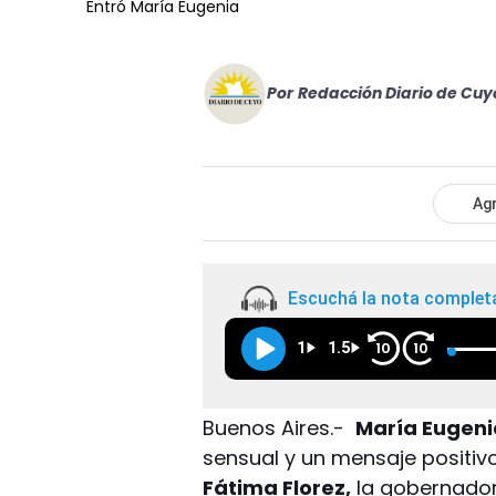
Entró María Eugenia
Por
Redacción Diario de Cuy
Agr
Escuchá la nota complet
1
1.5
10
10
Buenos Aires.-
María Eugeni
sensual y un mensaje positiv
Fátima Florez,
la gobernadora