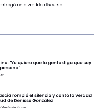
 entregó un divertido discurso.
ino: "Yo quiero que la gente diga que soy
 persona"
 M.
scia rompió el silencio y contó la verdad
alud de Denisse González
Diario de Cuyo