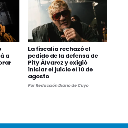
o
La fiscalía rechazó el
á a
pedido de la defensa de
brar
Pity Álvarez y exigió
iniciar el juicio el 10 de
agosto
Por
Redacción Diario de Cuyo