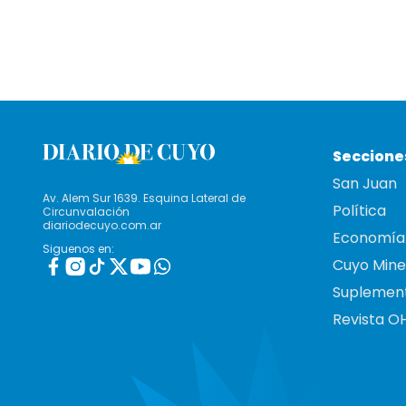
Seccione
San Juan
Av. Alem Sur 1639. Esquina Lateral de
Política
Circunvalación
diariodecuyo.com.ar
Economía
Siguenos en:
Cuyo Mine
Suplemen
Revista O