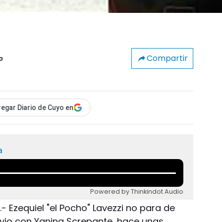
Compartir
o
egar Diario de Cuyo en
a
Powered by Thinkindot Audio
.- Ezequiel "el Pocho" Lavezzi no para de
vio con Yanina Screpante, hace unas