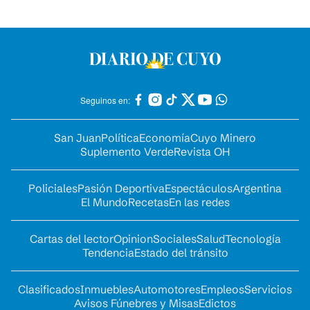
Seguinos en:
San Juan
Política
Economía
Cuyo Minero
Suplemento Verde
Revista OH
Policiales
Pasión Deportiva
Espectáculos
Argentina
El Mundo
Recetas
En las redes
Cartas del lector
Opinion
Sociales
Salud
Tecnología
Tendencia
Estado del tránsito
Clasificados
Inmuebles
Automotores
Empleos
Servicios
Avisos Fúnebres y Misas
Edictos