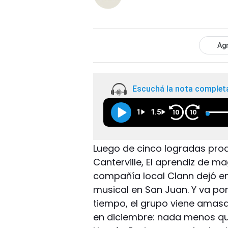
Agr
Escuchá la nota complet
1
1.5
10
10
Luego de cinco logradas prod
Canterville, El aprendiz de ma
compañía local Clann dejó en
musical en San Juan. Y va po
tiempo, el grupo viene amasa
en diciembre: nada menos que 