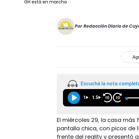
GH está en marcha
Por
Redacción Diario de Cuy
Agr
Escuchá la nota complet
1
1.5
10
10
El miércoles 29, la casa más f
pantalla chica, con picos de 1
frente del reality y presentó 