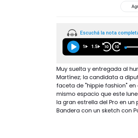
Agr
Escuchá la nota complet
1
1.5
10
10
Muy suelta y entregada al hu
Martínez; la candidata a dip
faceta de "hippie fashion" en
mismo espacio que este lunes
la gran estrella del Pro en 
Bandera con un sketch con Pa