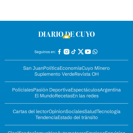
Seguinos en:
San Juan
Política
Economía
Cuyo Minero
Suplemento Verde
Revista OH
Policiales
Pasión Deportiva
Espectáculos
Argentina
El Mundo
Recetas
En las redes
Cartas del lector
Opinion
Sociales
Salud
Tecnología
Tendencia
Estado del tránsito
Clasificados
Inmuebles
Automotores
Empleos
Servicios