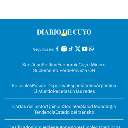
Seguinos en:
San Juan
Política
Economía
Cuyo Minero
Suplemento Verde
Revista OH
Policiales
Pasión Deportiva
Espectáculos
Argentina
El Mundo
Recetas
En las redes
Cartas del lector
Opinion
Sociales
Salud
Tecnología
Tendencia
Estado del tránsito
Clasificados
Inmuebles
Automotores
Empleos
Servicios